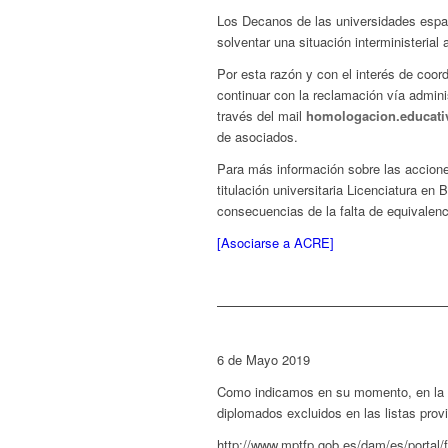
Los Decanos de las universidades españ
solventar una situación interministerial
Por esta razón y con el interés de coo
continuar con la reclamación vía admini
través del mail
homologacion.educati
de asociados.
Para más información sobre las accion
titulación universitaria Licenciatura en
consecuencias de la falta de equivalenc
[Asociarse a ACRE]
6 de Mayo 2019
Como indicamos en su momento, en la c
diplomados excluidos en las listas prov
http://www.mptfp.gob.es/dam/es/portal/