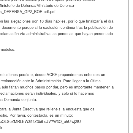
Ministerio-de-Defensa/Ministerio-de-Defensa-
dos_DEFENSA_GP2_BOE.pdf.pdf
 las alegaciones son 10 días hábiles, por lo que finalizaría el día
 documento porque si la exclusión continúa tras la publicación de
 reclamación vía administrativa las personas que hayan presentado
 modelos:
 exclusiones persiste, desde ACRE propondremos entonces un
eclamación ante la Administración. Para llegar a la última
a aún faltan muchos pasos por dar, pero es importante mantener la
reclamaciones serán individuales, y sólo si lo hacemos
una Demanda conjunta.
ra la Junta Directiva que rellenéis la encuesta que os
cho. Por favor, contestadla, es un minuto:
1FAIpQLSeZMRLEW354Z3b6-oJV7W3O_ohUiwj2lU-
nk