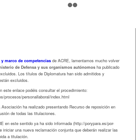
1
2
3
 y marco de competencias
de ACRE, lamentamos mucho volver
nisterio de Defensa y sus organismos autónomos
ha publicado
 excluidos. Los títulos de Diplomatura han sido admitidos y
están excluidos.
n este enlace podéis consultar el procedimiento:
os/procesos/personallaboral/index.html
 Asociación ha realizado presentando Recurso de reposición en
usión de todas las titulaciones.
en este sentido ya ha sido informada (http://porypara.es/por-
de iniciar una nueva reclamación conjunta que deberán realizar las
da a titulación.