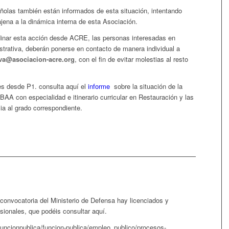
olas también están informados de esta situación, intentando
 ajena a la dinámica interna de esta Asociación.
rdinar esta acción desde ACRE, las personas interesadas en
strativa, deberán ponerse en contacto de manera individual a
va@asociacion-acre.org
, con el fin de evitar molestias al resto
es desde P1. consulta aquí el
informe
sobre la situación de la
 BBAA con especialidad e itinerario curricular en Restauración y las
ia al grado correspondiente.
onvocatoria del Ministerio de Defensa hay licenciados y
isionales, que podéis consultar aquí.
funcionpublica/funcion-publica/empleo_publico/procesos-