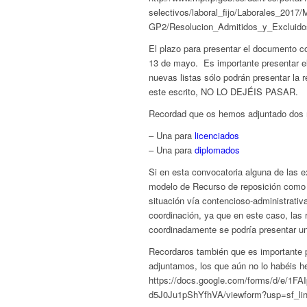
selectivos/laboral_fijo/Laborales_2017/
GP2/Resolucion_Admitidos_y_Exclui
El plazo para presentar el documento con
13 de mayo. Es importante presentar el
nuevas listas sólo podrán presentar la
este escrito, NO LO DEJÉIS PASAR.
Recordad que os hemos adjuntado dos
– Una para
licenciados
– Una para
diplomados
Si en esta convocatoria alguna de las
modelo de Recurso de reposición como r
situación vía contencioso-administrativ
coordinación, ya que en este caso, las 
coordinadamente se podría presentar 
Recordaros también que es importante pa
adjuntamos, los que aún no lo habéis he
https://docs.google.com/forms/d/e/
d5J0Ju1pShYfhVA/viewform?usp=sf_li