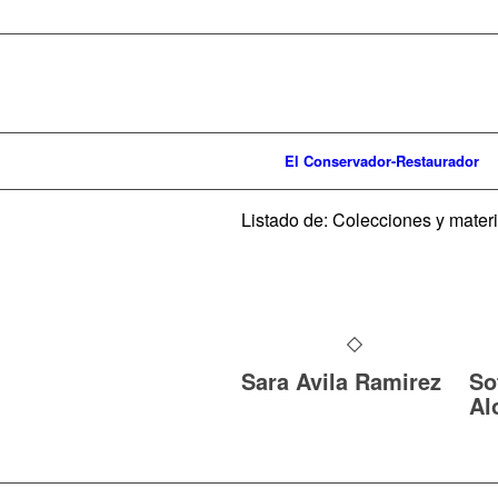
El Conservador-Restaurador
Listado de: Colecciones y mater
Sara Avila Ramirez
So
Al