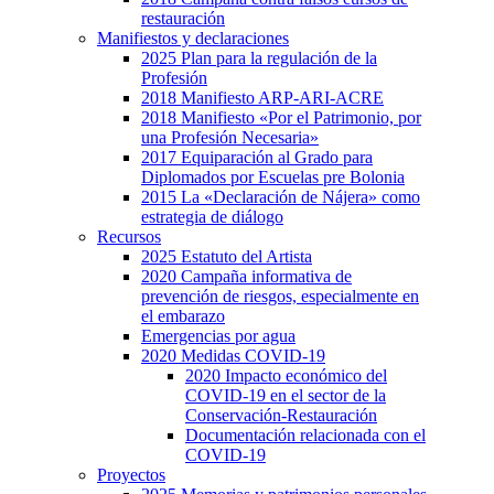
restauración
Manifiestos y declaraciones
2025 Plan para la regulación de la
Profesión
2018 Manifiesto ARP-ARI-ACRE
2018 Manifiesto «Por el Patrimonio, por
una Profesión Necesaria»
2017 Equiparación al Grado para
Diplomados por Escuelas pre Bolonia
2015 La «Declaración de Nájera» como
estrategia de diálogo
Recursos
2025 Estatuto del Artista
2020 Campaña informativa de
prevención de riesgos, especialmente en
el embarazo
Emergencias por agua
2020 Medidas COVID-19
2020 Impacto económico del
COVID-19 en el sector de la
Conservación-Restauración
Documentación relacionada con el
COVID-19
Proyectos