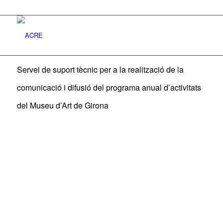
Servei de suport tècnic per a la realització de la
comunicació i difusió del programa anual d’activitats
del Museu d’Art de Girona
© Imatge d’arxiu del menhir
de la Mare de Déu de Riner
damunt de dos pedres
tallades. MUSEU DIOCESÀ
DE SOLSONA