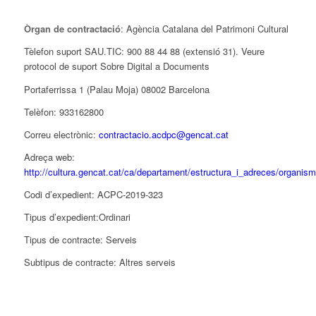
Òrgan de contractació
: Agència Catalana del Patrimoni Cultural
Tèlefon suport SAU.TIC: 900 88 44 88 (extensió 31). Veure
protocol de suport Sobre Digital a Documents
Portaferrissa 1 (Palau Moja) 08002 Barcelona
Telèfon: 933162800
Correu electrònic:
contractacio.acdpc@gencat.cat
Adreça web:
http://cultura.gencat.cat/ca/departament/estructura_i_adreces/organis
Codi d’expedient: ACPC-2019-323
Tipus d’expedient:Ordinari
Tipus de contracte: Serveis
Subtipus de contracte: Altres serveis