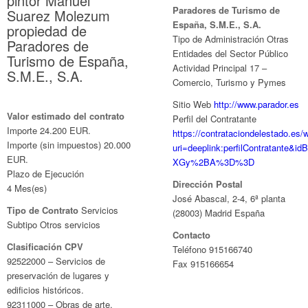
pintor Manuel
Paradores de Turismo de
Suarez Molezum
España, S.M.E., S.A.
propiedad de
Tipo de Administración Otras
Paradores de
Entidades del Sector Público
Turismo de España,
Actividad Principal 17 –
S.M.E., S.A.
Comercio, Turismo y Pymes
Sitio Web
http://www.parador.es
Valor estimado del contrato
Perfil del Contratante
Importe 24.200 EUR.
https://contrataciondelestado.es
Importe (sin impuestos) 20.000
uri=deeplink:perfilContratante
EUR.
XGy%2BA%3D%3D
Plazo de Ejecución
Dirección Postal
4 Mes(es)
José Abascal, 2-4, 6ª planta
Tipo de Contrato
Servicios
(28003) Madrid España
Subtipo Otros servicios
Contacto
Clasificación CPV
Teléfono 915166740
92522000 – Servicios de
Fax 915166654
preservación de lugares y
edificios históricos.
92311000 – Obras de arte.