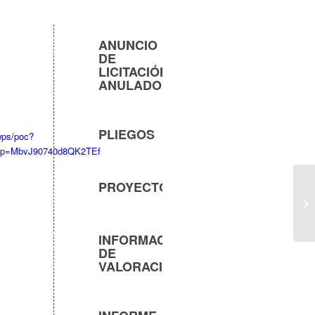
ANUNCIO
DE
LICITACIÓN:
ANULADO
PLIEGOS
/wps/poc?
&idBp=MbvJ90740d8QK2TEf
PROYECTO
INFORMACIÓN
DE
VALORACIONES