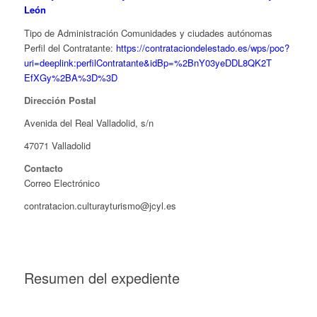
León
Tipo de Administración Comunidades y ciudades autónomas
Perfil del Contratante:
https://contrataciondelestado.es/wps/poc?
uri=deeplink:perfilContratante&idBp=%2BnY03yeDDL8QK2T
EfXGy%2BA%3D%3D
Dirección Postal
Avenida del Real Valladolid, s/n
47071 Valladolid
Contacto
Correo Electrónico
contratacion.culturayturismo@jcyl.es
Resumen del expediente