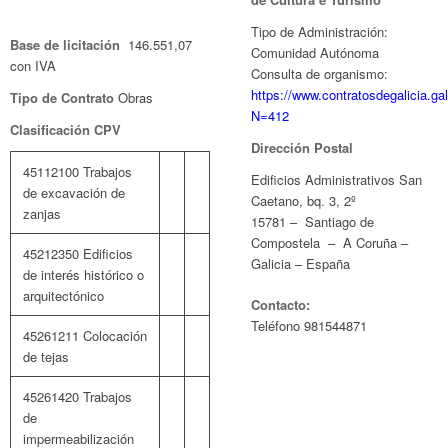
Tipo de Administración:
Base de licitación
146.551,07
Comunidad Autónoma
con IVA
Consulta de organismo:
https://www.contratosdegalicia.g
Tipo de Contrato
Obras
N=412
Clasificación CPV
Dirección Postal
45112100 Trabajos
Edificios Administrativos San
de excavación de
Caetano, bq. 3, 2º
zanjas
15781 – Santiago de
Compostela – A Coruña –
45212350 Edificios
Galicia – España
de interés histórico o
arquitectónico
Contacto:
Teléfono 981544871
45261211 Colocación
de tejas
45261420 Trabajos
de
impermeabilización