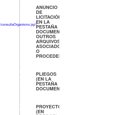
ANUNCIO
DE
LICITACIÓN.
EN LA
al/consultaOrganismo.jsp?
PESTAÑA
DOCUMENTOS.
OUTROS
ARQUIVOS
ASOCIADOS
O
PROCEDEMENTO
PLIEGOS
(EN LA
PESTAÑA
DOCUMENTOS)
PROYECTO
(EN